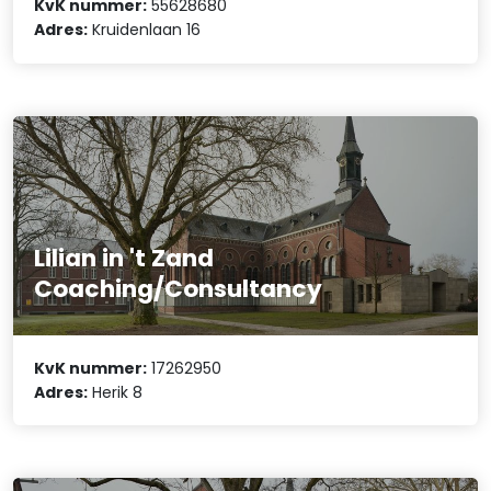
KvK nummer:
55628680
Adres:
Kruidenlaan 16
Lilian in 't Zand
Coaching/Consultancy
KvK nummer:
17262950
Adres:
Herik 8