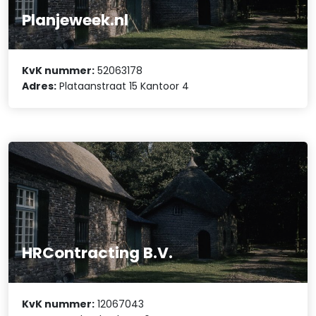
Planjeweek.nl
KvK nummer:
52063178
Adres:
Plataanstraat 15 Kantoor 4
HRContracting B.V.
KvK nummer:
12067043