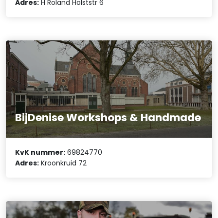
Adres:
H Roland Holststr 6
BijDenise Workshops & Handmade
KvK nummer:
69824770
Adres:
Kroonkruid 72