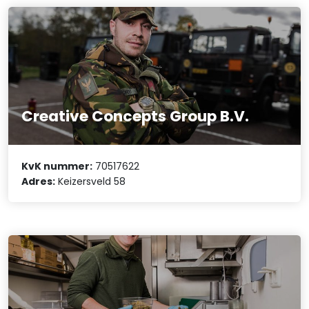
Creative Concepts Group B.V.
KvK nummer:
70517622
Adres:
Keizersveld 58