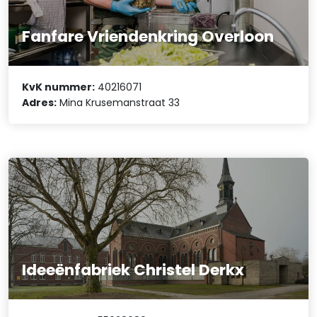
Fanfare Vriendenkring Overloon
KvK nummer:
40216071
Adres:
Mina Krusemanstraat 33
Ideeënfabriek Christel Derkx