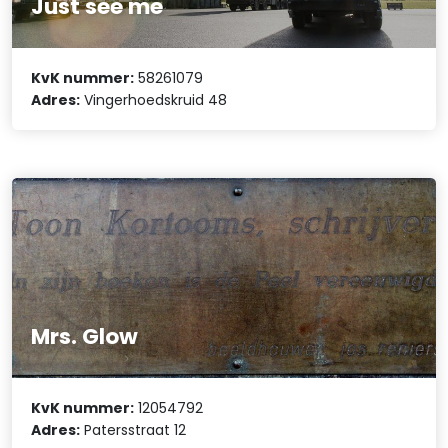
Just see me
KvK nummer:
58261079
Adres:
Vingerhoedskruid 48
Mrs. Glow
KvK nummer:
12054792
Adres:
Patersstraat 12