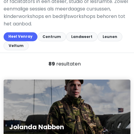
of facilitators in een atelier, studio of lesruimte. Zowel
eenmalige sessies als meerdaagse cursussen,
kinderworkshops en bedrijfsworkshops behoren tot
het aanbod.
Heel Venray
Centrum
Landweert
Leunen
Veltum
89
resultaten
Jolanda Nabben