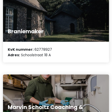
Braniemaker
KvK nummer:
62778927
Adres:
Schoolstraat 18 A
Marvin Scholtz Coaching &