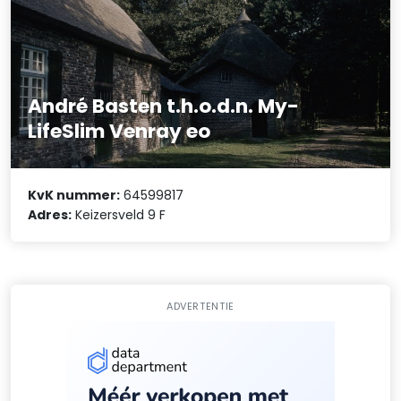
André Basten t.h.o.d.n. My-
LifeSlim Venray eo
KvK nummer:
64599817
Adres:
Keizersveld 9 F
ADVERTENTIE