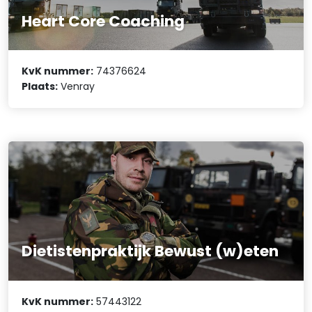
Heart Core Coaching
KvK nummer:
74376624
Plaats:
Venray
Dietistenpraktijk Bewust (w)eten
KvK nummer:
57443122