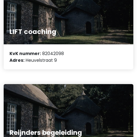
LIFT coaching
KvK nummer:
82042098
Adres:
Heuvelstraat 9
Reijnders begeleiding