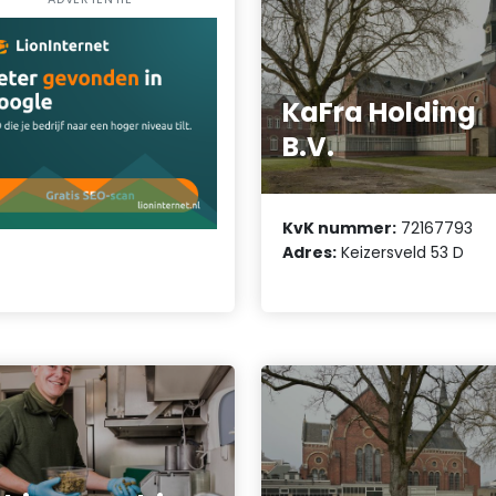
KaFra Holding
B.V.
KvK nummer:
72167793
Adres:
Keizersveld 53 D