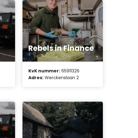
Rebels in Finance
KvK nummer:
65911326
Adres:
Werckenslaan 2