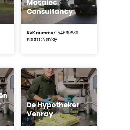
Mosaiec
Consultancy
KvK nummer:
54669839
Plaats:
Venray
iën
r
De Hypotheker
Venray