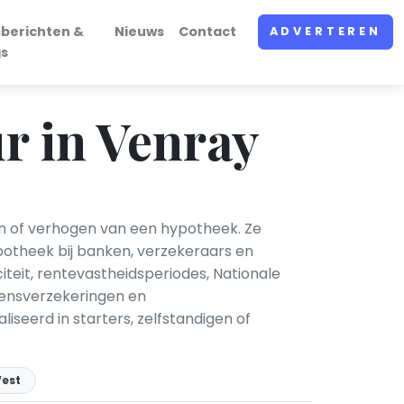
sberichten &
Nieuws
Contact
ADVERTEREN
gs
 in Venray
en of verhogen van een hypotheek. Ze
potheek bij banken, verzekeraars en
eit, rentevastheidsperiodes, Nationale
vensverzekeringen en
seerd in starters, zelfstandigen of
est