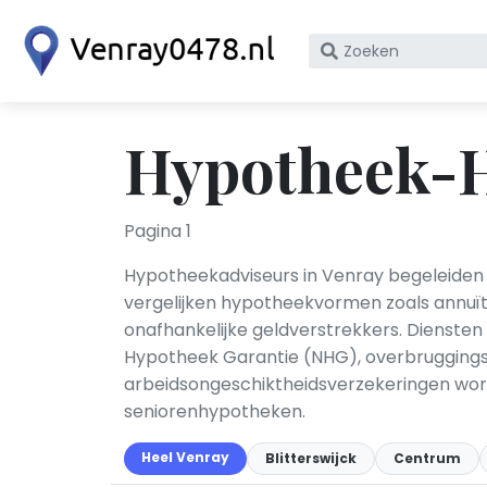
Zoek
op
bedrijfsnaam
of
Hypotheek-H
KvK
nummer
Pagina 1
Hypotheekadviseurs in Venray begeleiden p
vergelijken hypotheekvormen zoals annuïte
onafhankelijke geldverstrekkers. Dienste
Hypotheek Garantie (NHG), overbruggings
arbeidsongeschiktheidsverzekeringen word
seniorenhypotheken.
Heel Venray
Blitterswijck
Centrum