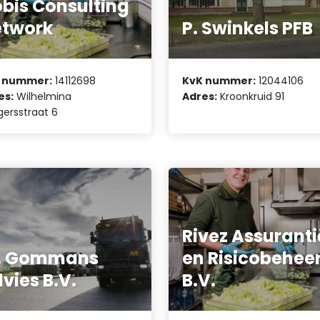
bis Consulting
twork
P. Swinkels PFB
 nummer:
14112698
KvK nummer:
12044106
es:
Wilhelmina
Adres:
Kroonkruid 91
ersstraat 6
Rivez Assurant
. Gommans
en Risicobehee
vies B.V.
B.V.