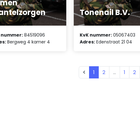
amen
ntelzorgen
Tonenail B.V.
 nummer:
84519096
KvK nummer:
05067403
es:
Bergweg 4 kamer 4
Adres:
Edenstraat 21 04
1
2
...
1
2