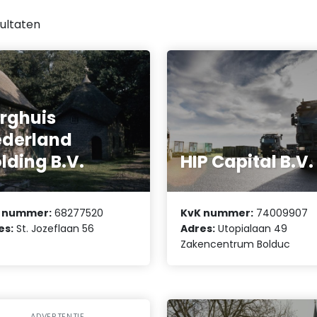
ultaten
rghuis
derland
lding B.V.
HIP Capital B.V.
 nummer:
68277520
KvK nummer:
74009907
es:
St. Jozeflaan 56
Adres:
Utopialaan 49
Zakencentrum Bolduc
ADVERTENTIE