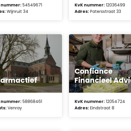
 nummer:
54549671
KvK nummer:
12036499
es:
Wijnruit 34
Adres:
Patersstraat 33
Confiance
armactief
Financieel Advi
 nummer:
58868461
KvK nummer:
12054724
ts:
Venray
Adres:
Eindstraat 8