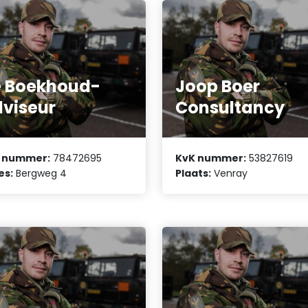
 Boekhoud-
Joop Boer
viseur
Consultancy
 nummer:
78472695
KvK nummer:
53827619
es:
Bergweg 4
Plaats:
Venray