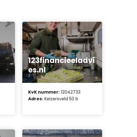
123financieeladvi
es.nl
KvK nummer:
12042733
Adres:
Keizersveld 50 b