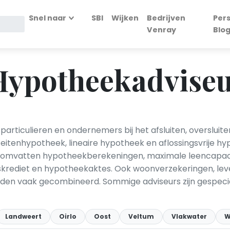
Snel naar
SBI
Wijken
Bedrijven
Per
Venray
Blo
ypotheekadviseur
articulieren en ondernemers bij het afsluiten, oversluit
itenhypotheek, lineaire hypotheek en aflossingsvrije hy
n omvatten hypotheekberekeningen, maximale leencapacit
krediet en hypotheekaktes. Ook woonverzekeringen, le
en vaak gecombineerd. Sommige adviseurs zijn gespeciali
Landweert
Oirlo
Oost
Veltum
Vlakwater
W