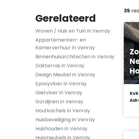
35
res
Gerelateerd
Wonen / Huis en Tuin in Venray
Appartementen- en
Kamerverhuur in Venray
Zo
Binnenhuisarchitecten in Venray
Ne
Dakterras in Venray
Ho
Design Meubel in Venray
Epoxyvloer in Venray
Gietvloer in Venray
KvK
Adr
Gordijnen in Venray
Houtkachels in Venray
Huisbeveiliging in Venray
Huishouden in Venray
Huismeubels in Venray