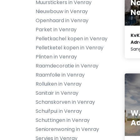
No
Muurstickers in Venray
Ne
Nieuwbouw in Venray
Openhaard in Venray
Parket in Venray
KvK
Pelletkachel kopen in Venray
Adr
Pelletketel kopen in Venray
Sang
Plinten in Venray
Raamdecoratie in Venray
Raamfolie in Venray
Rolluiken in Venray
Sanitair in Venray
Schanskorven in Venray
Schuifpui in Venray
W
Schuttingen in Venray
Ad
Seniorenwoning in Venray
Servies in Venray