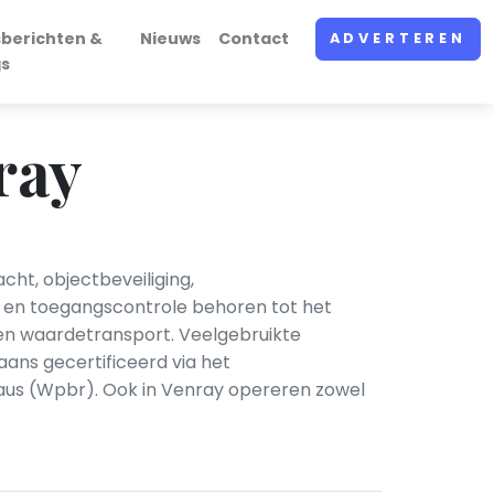
sberichten &
Nieuws
Contact
ADVERTEREN
gs
ray
cht, objectbeveiliging,
t en toegangscontrole behoren tot het
en waardetransport. Veelgebruikte
ans gecertificeerd via het
eaus (Wpbr). Ook in Venray opereren zowel