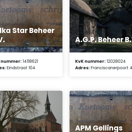
lka Star Beheer
V.
A.G.P. Beheer B.
 nummer:
14118621
KvK nummer:
12028024
es:
Eindstraat 104
Adres:
Franciscanerpoort 
APM Gellings