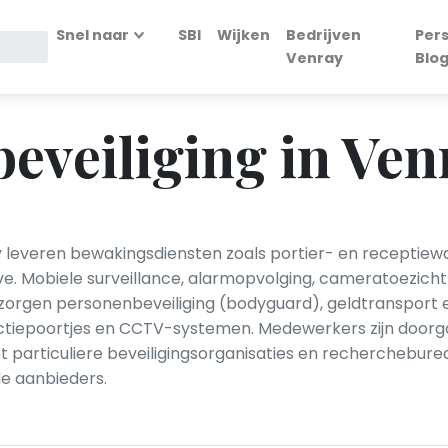
Snel naar
SBI
Wijken
Bedrijven
Per
Venray
Blo
beveiliging in Ven
ay leveren bewakingsdiensten zoals portier- en receptiewa
e. Mobiele surveillance, alarmopvolging, cameratoezich
orgen personenbeveiliging (bodyguard), geldtransport 
ctiepoortjes en CCTV-systemen. Medewerkers zijn doorga
t particuliere beveiligingsorganisaties en recherchebur
ale aanbieders.