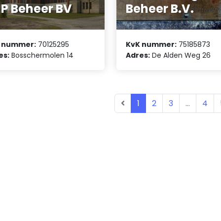
P Beheer BV
Beheer B.V.
 nummer:
70125295
KvK nummer:
75185873
es:
Bosschermolen 14
Adres:
De Alden Weg 26
1
2
3
...
4