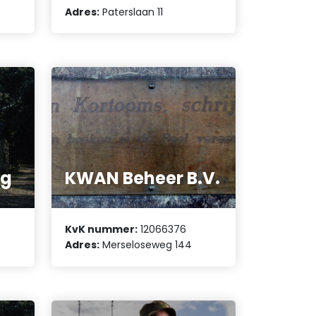
Adres:
Paterslaan 11
ng
KWAN Beheer B.V.
KvK nummer:
12066376
Adres:
Merseloseweg 144