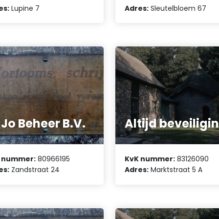
es:
Lupine 7
Adres:
Sleutelbloem 67
Jo Beheer B.V.
Altijd beveiligi
 nummer:
80966195
KvK nummer:
83126090
es:
Zandstraat 24
Adres:
Marktstraat 5 A