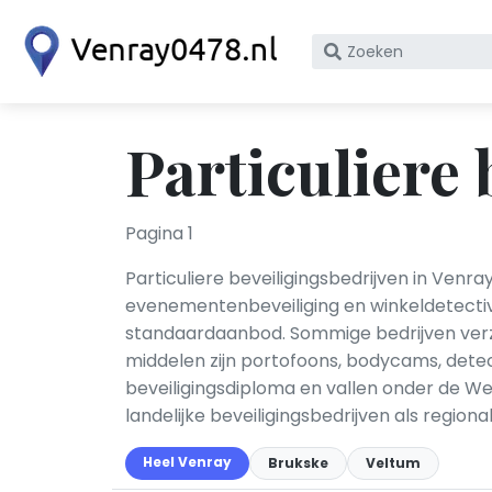
Zoek
op
bedrijfsnaam
of
Particuliere 
KvK
nummer
Pagina 1
Particuliere beveiligingsbedrijven in Venr
evenementenbeveiliging en winkeldetectiv
standaardaanbod. Sommige bedrijven verz
middelen zijn portofoons, bodycams, dete
beveiligingsdiploma en vallen onder de We
landelijke beveiligingsbedrijven als region
Heel Venray
Brukske
Veltum