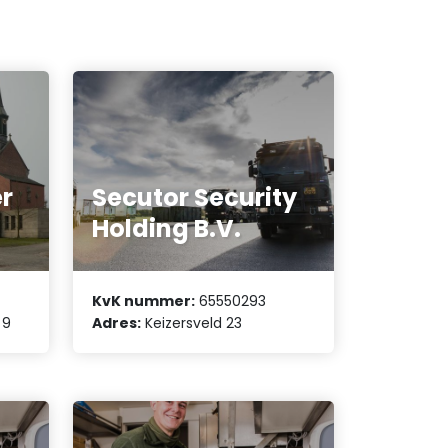
r
Secutor Security
Holding B.V.
KvK nummer:
65550293
 9
Adres:
Keizersveld 23