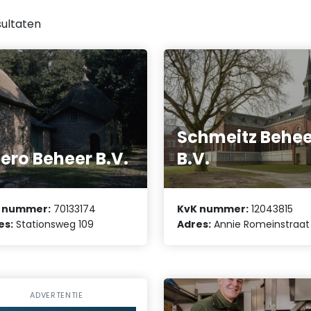
ultaten
Schmeitz Behee
ero Beheer B.V.
B.V.
 nummer:
70133174
KvK nummer:
12043815
es:
Stationsweg 109
Adres:
Annie Romeinstraat
ADVERTENTIE