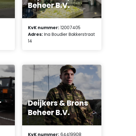
Beheer B.V.
KvK nummer:
12007405
Adres:
Ina Boudier Bakkerstraat
14
r
Deijkers & Brons
Beheer B.V.
KvK nummer:
64419908