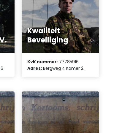
Kwaliteit
V.
Beveiliging
KvK nummer:
77785916
46
Adres:
Bergweg 4 Kamer 2