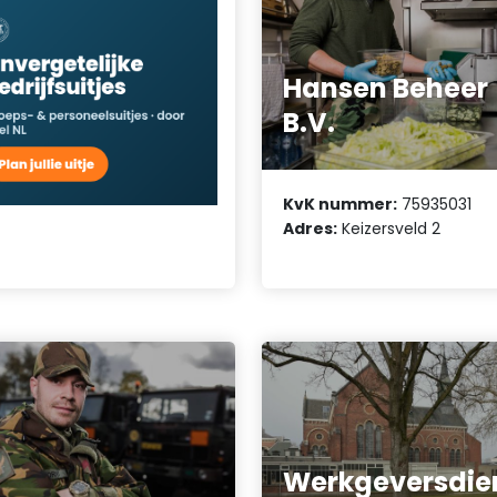
Hansen Beheer
B.V.
KvK nummer:
75935031
Adres:
Keizersveld 2
Werkgeversdie