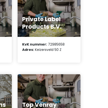
Private Label
Products B.V.
KvK nummer:
72985658
Adres:
Keizersveld 50 Z
ns
Top Venray