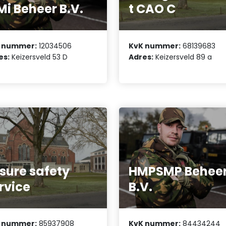
Mi Beheer B.V.
t CAO C
 nummer:
12034506
KvK nummer:
68139683
es:
Keizersveld 53 D
Adres:
Keizersveld 89 a
sure safety
HMPSMP Behee
rvice
B.V.
 nummer:
85937908
KvK nummer:
84434244