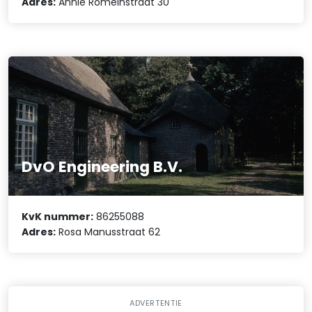
Adres:
Annie Romeinstraat 30
DvO Engineering B.V.
KvK nummer:
86255088
Adres:
Rosa Manusstraat 62
ADVERTENTIE