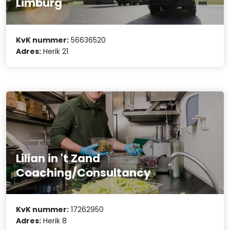
Limburg
KvK nummer:
56636520
Adres:
Herik 21
Lilian in 't Zand
Coaching/Consultancy
KvK nummer:
17262950
Adres:
Herik 8