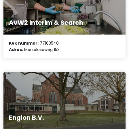
AvW2 Interim & Search
KvK nummer:
77163540
Adres:
Merseloseweg 153
Engion B.V.