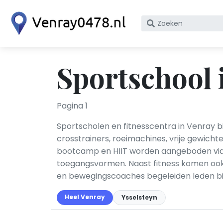
Zoek
op
bedrijfsnaam
of
Sportschool 
KvK
nummer
Pagina 1
Sportscholen en fitnesscentra in Venray b
crosstrainers, roeimachines, vrije gewichte
bootcamp en HIIT worden aangeboden via
toegangsvormen. Naast fitness komen ook 
en bewegingscoaches begeleiden leden bi
Heel Venray
Ysselsteyn