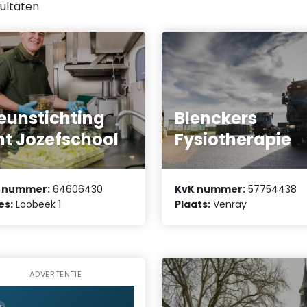
ultaten
eunstichting
Blenckers
nt Jozefschool
Fysiotherapie
 nummer:
64606430
KvK nummer:
57754438
es:
Loobeek 1
Plaats:
Venray
ADVERTENTIE