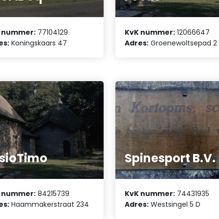
 nummer:
77104129
KvK nummer:
12066647
es:
Koningskaars 47
Adres:
Groenewoltsepad 2
sioTimo
Spinesport B.V.
 nummer:
84215739
KvK nummer:
74431935
es:
Haammakerstraat 234
Adres:
Westsingel 5 D