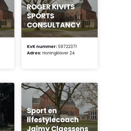
ROGER KIVITS
s
SPORTS
CONSULTANCY
KvK nummer:
59722371
Adres:
Honingklaver 24
Sport en
lifestylecoach
Jaimy Claessens