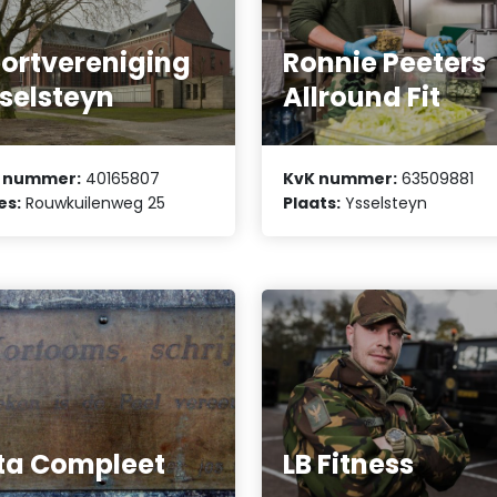
ortvereniging
Ronnie Peeters
selsteyn
Allround Fit
 nummer:
40165807
KvK nummer:
63509881
es:
Rouwkuilenweg 25
Plaats:
Ysselsteyn
ta Compleet
LB Fitness