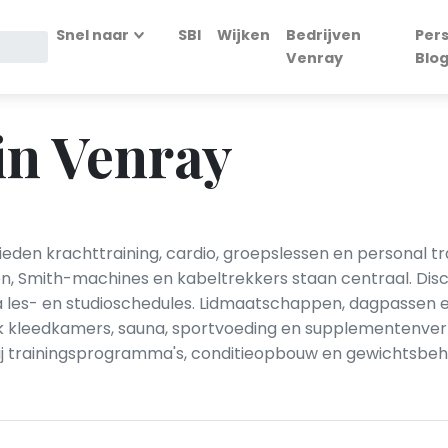
Snel naar
SBI
Wijken
Bedrijven
Per
Venray
Blo
in Venray
ieden krachttraining, cardio, groepslessen en personal t
n, Smith-machines en kabeltrekkers staan centraal. Discip
 les- en studioschedules. Lidmaatschappen, dagpassen
kleedkamers, sauna, sportvoeding en supplementenverko
j trainingsprogramma's, conditieopbouw en gewichtsbeh