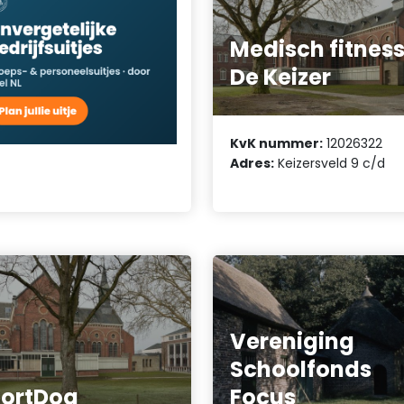
Medisch fitnes
De Keizer
KvK nummer:
12026322
Adres:
Keizersveld 9 c/d
Vereniging
Schoolfonds
ortDoq
Focus