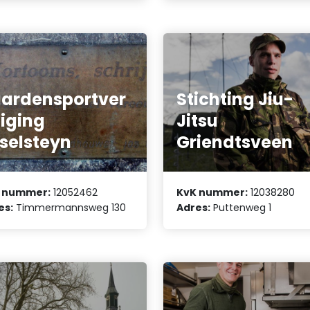
ardensportver
Stichting Jiu-
iging
Jitsu
selsteyn
Griendtsveen
 nummer:
12052462
KvK nummer:
12038280
es:
Timmermannsweg 130
Adres:
Puttenweg 1