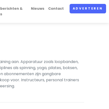
sberichten &
Nieuws
Contact
ADVERTEREN
gs
raining aan. Apparatuur zoals loopbanden,
lines als spinning, yoga, pilates, boksen,
 en abonnementen zijn gangbare
op voor. Instructeurs, personal trainers
eersing.