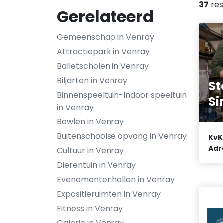
37
res
Gerelateerd
Gemeenschap in Venray
Attractiepark in Venray
Balletscholen in Venray
Biljarten in Venray
St
Binnenspeeltuin-Indoor speeltuin
Si
in Venray
Bowlen in Venray
Buitenschoolse opvang in Venray
KvK
Adr
Cultuur in Venray
Dierentuin in Venray
Evenementenhallen in Venray
Expositieruimten in Venray
Fitness in Venray
Galerie in Venray