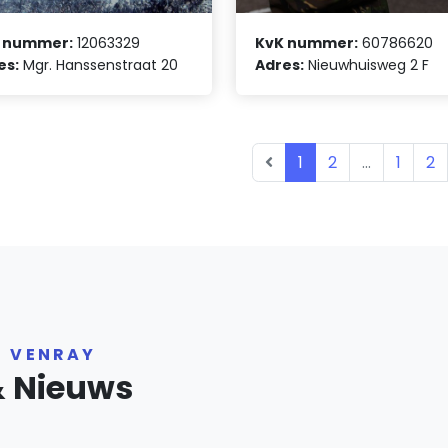
 nummer:
12063329
KvK nummer:
60786620
es:
Mgr. Hanssenstraat 20
Adres:
Nieuwhuisweg 2 F
1
2
...
1
2
R VENRAY
& Nieuws