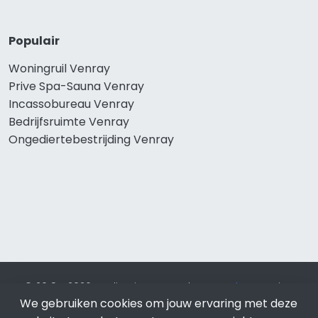
Populair
Woningruil Venray
Prive Spa-Sauna Venray
Incassobureau Venray
Bedrijfsruimte Venray
Ongediertebestrijding Venray
© 2019 - 2026 Realisatie en SEO door
SEO-bureau
Lion
We gebruiken cookies om jouw ervaring met deze
Internet. Betaal alleen voor bewezen resultaten?
SEO