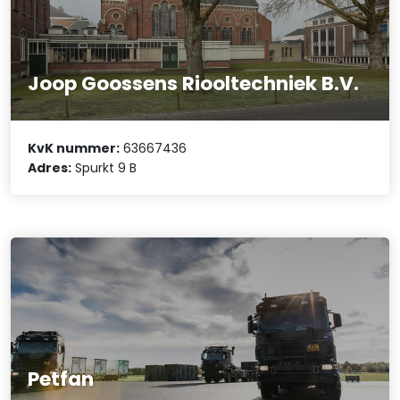
Joop Goossens Riooltechniek B.V.
KvK nummer:
63667436
Adres:
Spurkt 9 B
Petfan