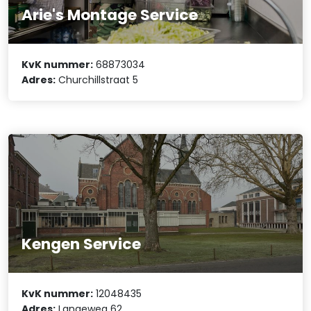
Arie's Montage Service
KvK nummer:
68873034
Adres:
Churchillstraat 5
Kengen Service
KvK nummer:
12048435
Adres:
Langeweg 62