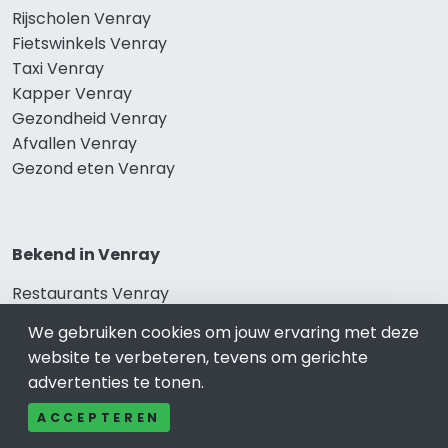
Rijscholen Venray
Fietswinkels Venray
Taxi Venray
Kapper Venray
Gezondheid Venray
Afvallen Venray
Gezond eten Venray
Bekend in Venray
Restaurants Venray
Catering Venray
We gebruiken cookies om jouw ervaring met deze
Schoonheidssalon Venray
website te verbeteren, tevens om gerichte
Tandartspraktijken Venray
advertenties te tonen.
Loodgieters Venray
Stukadoorsbedrijf Venray
ACCEPTEREN
Verhuisbedrijf Venray