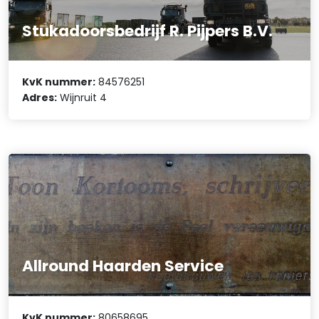
Stukadoorsbedrijf R. Pijpers B.V.
KvK nummer:
84576251
Adres:
Wijnruit 4
Allround Haarden Service
KvK nummer:
80658695