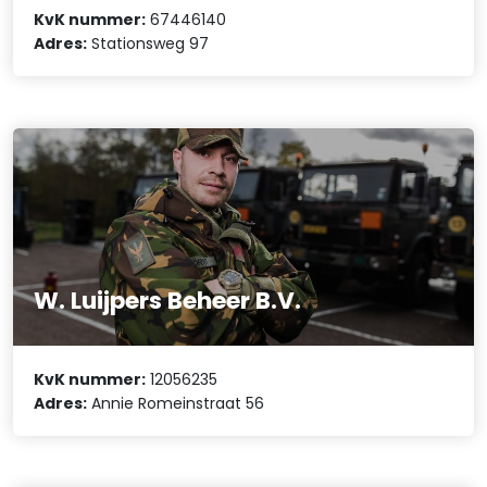
KvK nummer:
67446140
Adres:
Stationsweg 97
W. Luijpers Beheer B.V.
KvK nummer:
12056235
Adres:
Annie Romeinstraat 56