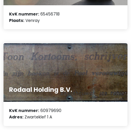
KvK nummer:
65456718
Plaats:
Venray
Rodaal Holding B.V.
KvK nummer:
60979690
Adres:
Zwarteklef 1 A