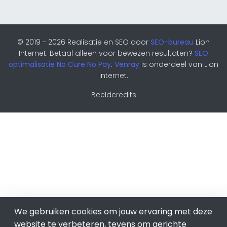
© 2019 - 2026 Realisatie en SEO door
SEO-bureau
Lion
Internet. Betaal alleen voor bewezen resultaten?
SEO
optimalisatie No Cure No Pay
.
Venray
is onderdeel van Lion
Internet.
Beeldcredits
We gebruiken cookies om jouw ervaring met deze
website te verbeteren, tevens om gerichte