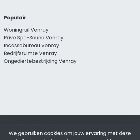
Populair
Woningruil Venray
Prive Spa-Sauna Venray
Incassobureau Venray
Bedrijfsruimte Venray
Ongediertebestrijding Venray
© 2019 - 2026 Realisatie en SEO door
SEO-bureau
Lion
We gebruiken cookies om jouw ervaring met deze
Internet. Betaal alleen voor bewezen resultaten?
SEO
optimalisatie No Cure No Pay
.
Venray
is onderdeel van Lion