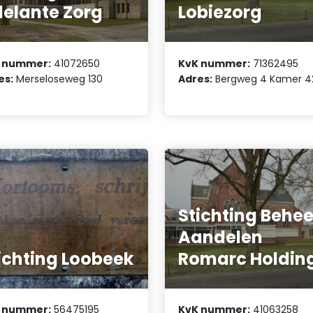
elante Zorg
Lobiezorg
 nummer:
41072650
KvK nummer:
71362495
es:
Merseloseweg 130
Adres:
Bergweg 4 Kamer 4
Stichting Behee
Aandelen
ichting Loobeek
Romarc Holdin
 nummer:
56475195
KvK nummer:
41063258