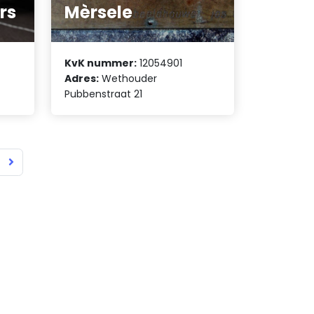
rs
Mèrsele
KvK nummer:
12054901
Adres:
Wethouder
Pubbenstraat 21