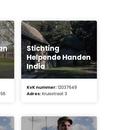
an
Stichting
Helpende Handen
India
KvK nummer:
12037649
 56
Adres:
Kruisstraat 3