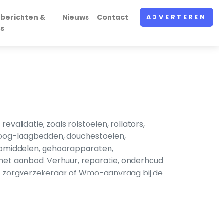
sberichten &
Nieuws
Contact
ADVERTEREN
gs
validatie, zoals rolstoelen, rollators,
 hoog-laagbedden, douchestoelen,
ulpmiddelen, gehoorapparaten,
et aanbod. Verhuur, reparatie, onderhoud
ia zorgverzekeraar of Wmo-aanvraag bij de