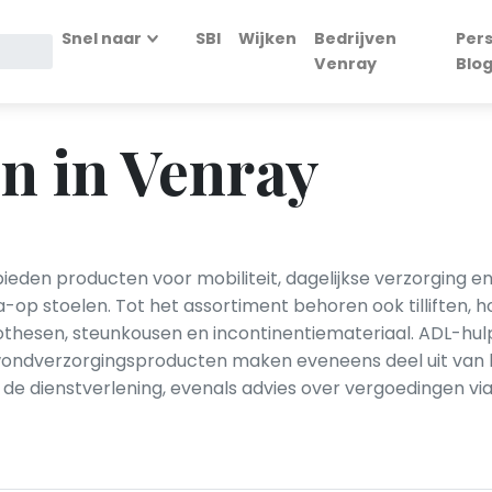
Snel naar
SBI
Wijken
Bedrijven
Per
Venray
Blo
n in Venray
den producten voor mobiliteit, dagelijkse verzorging en re
-op stoelen. Tot het assortiment behoren ook tilliften,
rothesen, steunkousen en incontinentiemateriaal. ADL-h
ndverzorgingsproducten maken eveneens deel uit van h
de dienstverlening, evenals advies over vergoedingen v