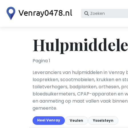
Zoek
op
bedrijfsnaam
of
Hulpmiddele
KvK
nummer
Pagina 1
Leveranciers van hulpmiddelen in Venray bie
looprekken, scootmobielen, krukken en sta
toiletverhogers, badplanken, orthesen, p
bloedsuikermeters, CPAP-apparaten en wo
en aanmeting op maat vallen vaak binnen 
gemeente.
Heel Venray
Veulen
Ysselsteyn