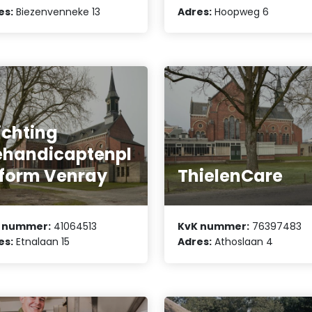
es:
Biezenvenneke 13
Adres:
Hoopweg 6
ichting
handicaptenpl
form Venray
ThielenCare
 nummer:
41064513
KvK nummer:
76397483
es:
Etnalaan 15
Adres:
Athoslaan 4