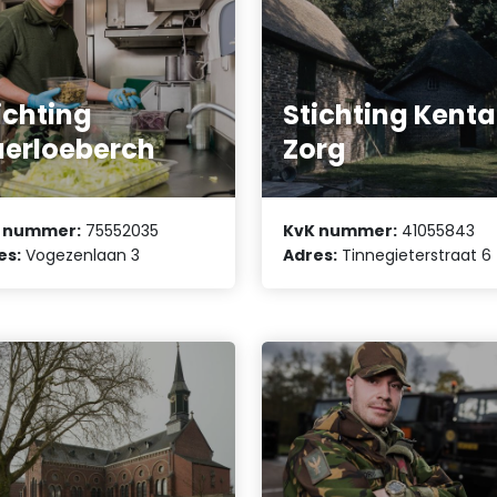
ichting
Stichting Kenta
erloeberch
Zorg
 nummer:
75552035
KvK nummer:
41055843
es:
Vogezenlaan 3
Adres:
Tinnegieterstraat 6