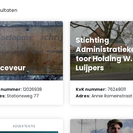
ultaten
Stichting
Administratiek
toor Holding W.
ceveur
Luijpers
 nummer:
12026938
KvK nummer:
76248011
es:
Stationsweg 77
Adres:
Annie Romeinstraat
ADVERTENTIE