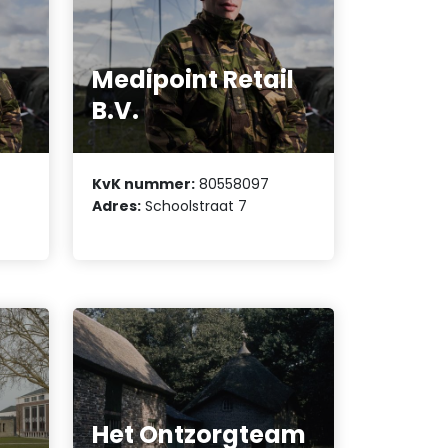
Medipoint Retail
B.V.
KvK nummer:
80558097
Adres:
Schoolstraat 7
Het Ontzorgteam