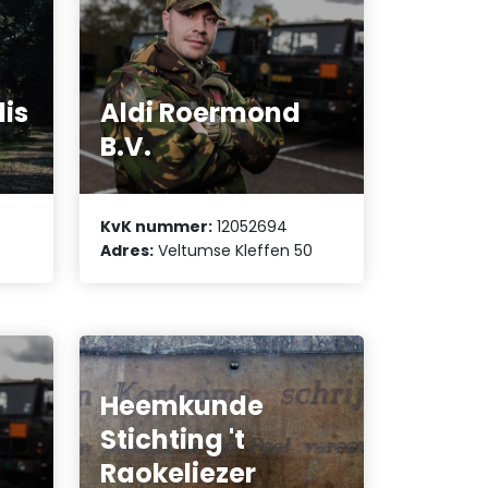
lis
Aldi Roermond
B.V.
KvK nummer:
12052694
Adres:
Veltumse Kleffen 50
Heemkunde
Stichting 't
Raokeliezer