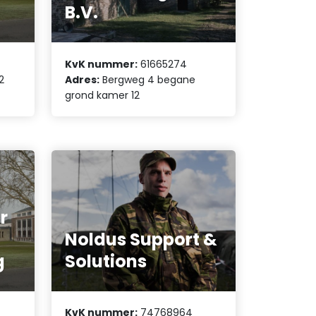
B.V.
KvK nummer:
61665274
2
Adres:
Bergweg 4 begane
grond kamer 12
r
Noldus Support &
g
Solutions
KvK nummer:
74768964