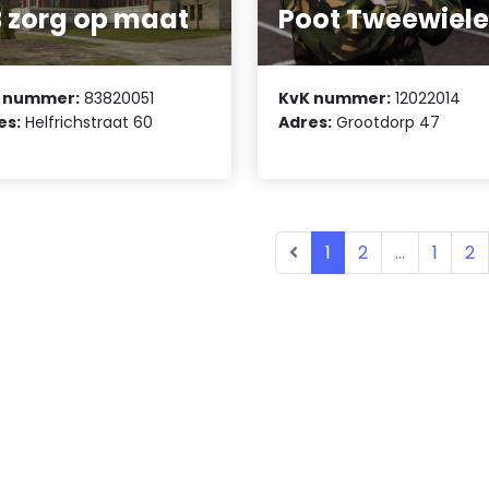
 zorg op maat
Poot Tweewiele
 nummer:
83820051
KvK nummer:
12022014
es:
Helfrichstraat 60
Adres:
Grootdorp 47
1
2
...
1
2