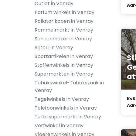
Outlet in Venray
Adr
Parfum winkels in Venray
Rollator kopen in Venray
Rommelmarkt in Venray
Schoenmaker in Venray
Slijterij in Venray
St
Sportartikelen in Venray
Stoffenwinkels in Venray
Ge
Supermarkten in Venray
at
Tabakswinkel-Tabakszaak in
Venray
Tegelwinkels in Venray
KvK
Adr
Telefoonwinkels in Venray
Turks supermarkt in Venray
Verfwinkel in Venray
Vloerenwinkels in Venray