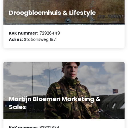
Droogbloemhuis & Lifestyle
KvK nummer:
72926449
Adres:
Stationsweg 197
Martijn Bloemen Marketing &
Sales
KvK nummer:
83832874