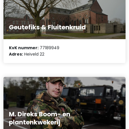
Geutefiks & Fluitenkruid
KvK nummer:
77189949
Adres:
Heiveld 22
M. Direks Boom- en
plantenkwekerij