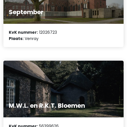
September
KvK nummer:
12026723
Plaats:
Venray
M.W.L. en R.K.T. Bloemen
KvK nummer:
56399626