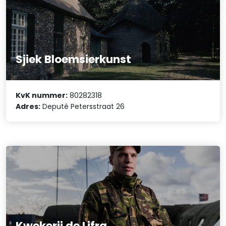
Sjiek Bloemsierkunst
KvK nummer:
80282318
Adres:
Deputé Petersstraat 26
Kwekerij de Lifra