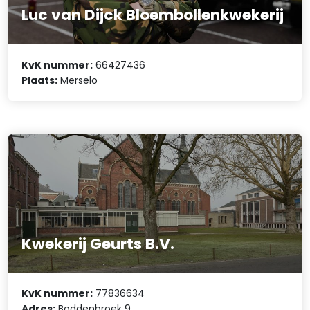
Luc van Dijck Bloembollenkwekerij
KvK nummer:
66427436
Plaats:
Merselo
Kwekerij Geurts B.V.
KvK nummer:
77836634
Adres:
Boddenbroek 9