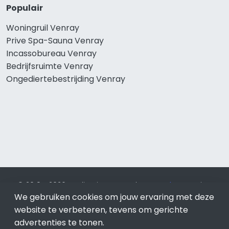
Populair
Woningruil Venray
Prive Spa-Sauna Venray
Incassobureau Venray
Bedrijfsruimte Venray
Ongediertebestrijding Venray
© 2019 - 2026 Realisatie en SEO door
SEO-bureau
Lion
We gebruiken cookies om jouw ervaring met deze
Internet. Betaal alleen voor bewezen resultaten?
SEO
optimalisatie No Cure No Pay
.
Venray
is onderdeel van Lion
website te verbeteren, tevens om gerichte
Internet.
advertenties te tonen.