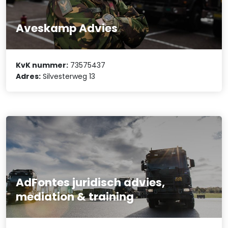
Aveskamp Advies
KvK nummer:
73575437
Adres:
Silvesterweg 13
AdFontes juridisch advies,
mediation & training