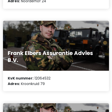
Adres:
Noorderhof 24
Frank Elbers Assurantie Advies
B.V.
KvK nummer:
12064532
Adres:
Kroonkruid 79