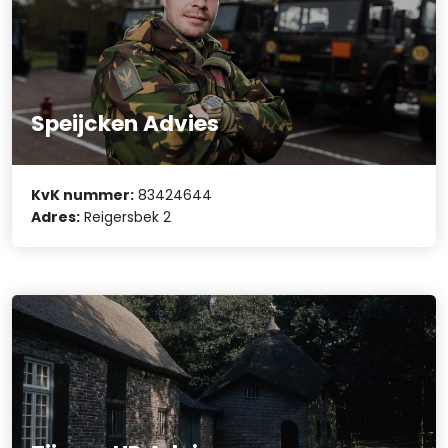
Speijcken Advies
KvK nummer:
83424644
Adres:
Reigersbek 2