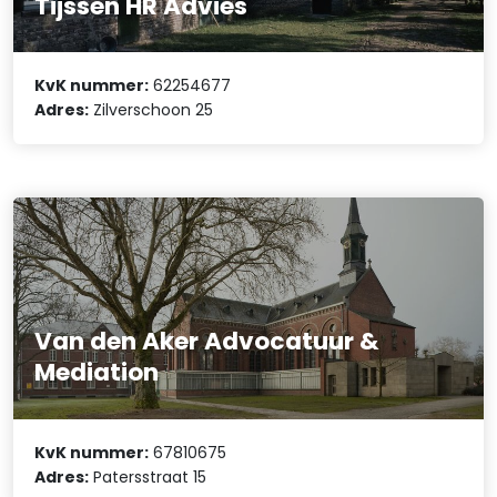
Tijssen HR Advies
KvK nummer:
62254677
Adres:
Zilverschoon 25
Van den Aker Advocatuur &
Mediation
KvK nummer:
67810675
Adres:
Patersstraat 15