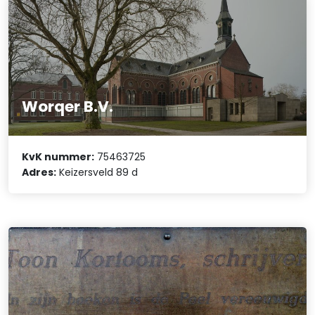
Worqer B.V.
KvK nummer:
75463725
Adres:
Keizersveld 89 d