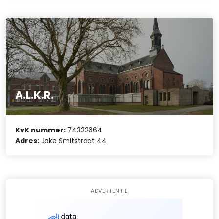
A.L.K.R.
KvK nummer:
74322664
Adres:
Joke Smitstraat 44
ADVERTENTIE