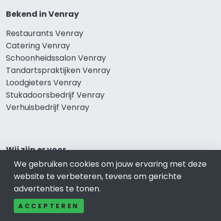
Bekend in Venray
Restaurants Venray
Catering Venray
Schoonheidssalon Venray
Tandartspraktijken Venray
Loodgieters Venray
Stukadoorsbedrijf Venray
Verhuisbedrijf Venray
Wij zijn er voor
We gebruiken cookies om jouw ervaring met deze
Winkelen Venray
website te verbeteren, tevens om gerichte
Meubel-Woonwinkel Venray
advertenties te tonen.
Appartementen- en Kamerverhuur Venray
Camping Venray
ACCEPTEREN
Overnachten Venray