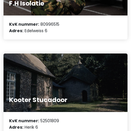
F.H Isolatie
KvK nummer:
80996515
Adres:
Edelweiss 6
Kooter Stucadoor
KvK nummer:
52501809
Adres:
Herik 6