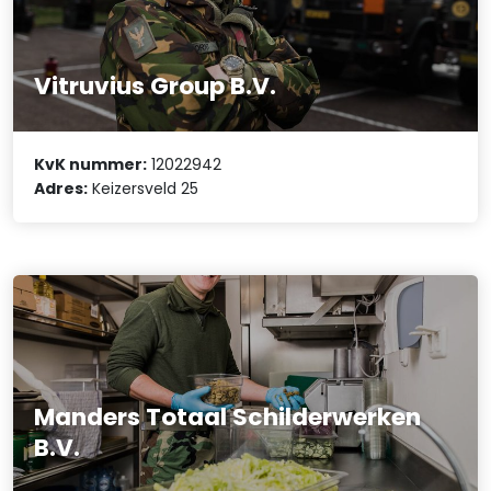
Vitruvius Group B.V.
KvK nummer:
12022942
Adres:
Keizersveld 25
Manders Totaal Schilderwerken
B.V.