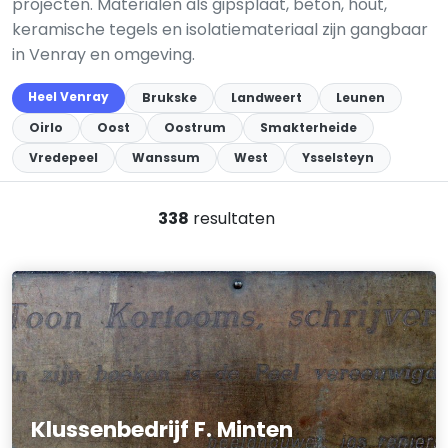
projecten. Materialen als gipsplaat, beton, hout,
keramische tegels en isolatiemateriaal zijn gangbaar
in Venray en omgeving.
Heel Venray
Brukske
Landweert
Leunen
Oirlo
Oost
Oostrum
Smakterheide
Vredepeel
Wanssum
West
Ysselsteyn
338
resultaten
Klussenbedrijf F. Minten