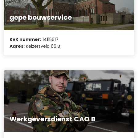
gepe bouwservice
KvK nummer:
14115617
Adres:
Keizersveld 66 B
Werkgeversdienst CAO B