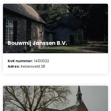
Bouwmij Janssen B.V.
KvK nummer:
14103022
Adres:
Keizersveld 28