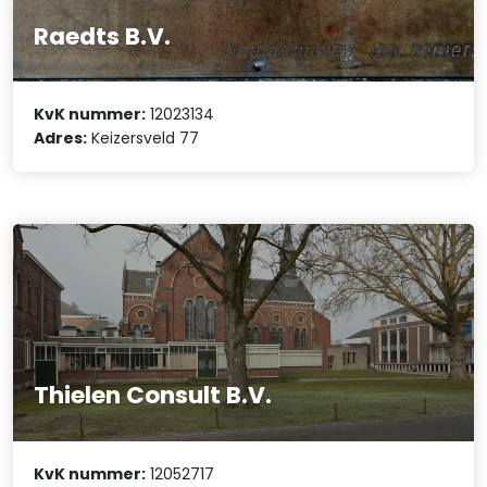
Raedts B.V.
KvK nummer:
12023134
Adres:
Keizersveld 77
Thielen Consult B.V.
KvK nummer:
12052717