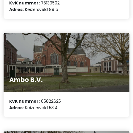
KvK nummer:
75139502
Adres:
Keizersveld 89 a
Ambo B.V.
KvK nummer:
65822625
Adres:
Keizersveld 53 A