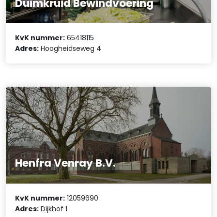
Duimkruid Bewindvoering
KvK nummer:
65418115
Adres:
Hoogheidseweg 4
Henfra Venray B.V.
KvK nummer:
12059690
Adres:
Dijkhof 1