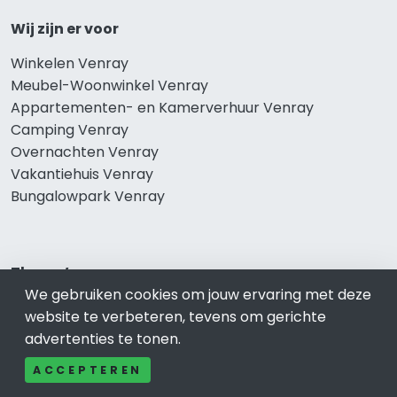
Wij zijn er voor
Winkelen Venray
Meubel-Woonwinkel Venray
Appartementen- en Kamerverhuur Venray
Camping Venray
Overnachten Venray
Vakantiehuis Venray
Bungalowpark Venray
Thema’s
We gebruiken cookies om jouw ervaring met deze
Klussenbedrijf Venray
website te verbeteren, tevens om gerichte
Notarissen Venray
advertenties te tonen.
Taxateurs Venray
ACCEPTEREN
Schoonmaakbedrijf Venray
Makelaars Venray