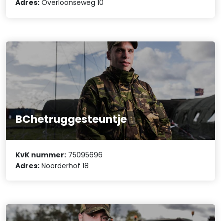
Adres:
Overloonseweg 10
BChetruggesteuntje
KvK nummer:
75095696
Adres:
Noorderhof 18