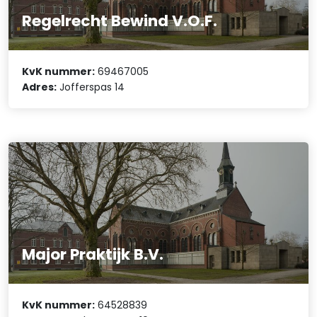
Regelrecht Bewind V.O.F.
KvK nummer:
69467005
Adres:
Jofferspas 14
Major Praktijk B.V.
KvK nummer:
64528839