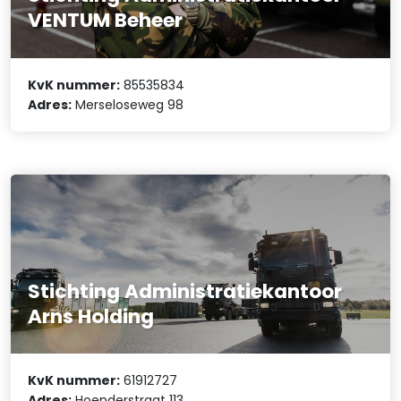
VENTUM Beheer
KvK nummer:
85535834
Adres:
Merseloseweg 98
Stichting Administratiekantoor
Arns Holding
KvK nummer:
61912727
Adres:
Hoenderstraat 113