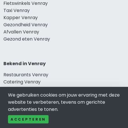
Fietswinkels Venray
Taxi Venray
Kapper Venray
Gezondheid Venray
Afvallen Venray
Gezond eten Venray
Bekend in Venray
Restaurants Venray
Catering Venray
Schoonheidssalon Venray
We gebruiken cookies om jouw ervaring met deze
Tandartspraktijken Venray
website te verbeteren, tevens om gerichte
Loodgieters Venray
advertenties te tonen.
Stukadoorsbedrijf Venray
Verhuisbedrijf Venray
ACCEPTEREN