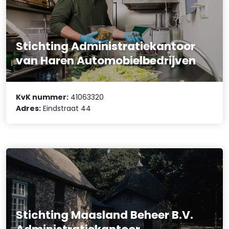
Stichting Administratiekantoor
van Haren Automobielbedrijven
KvK nummer:
41063320
Adres:
Eindstraat 44
Stichting Maasland Beheer B.V.