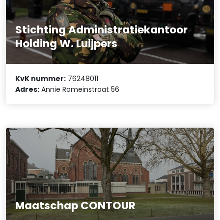
Stichting Administratiekantoor
Holding W. Luijpers
KvK nummer:
76248011
Adres:
Annie Romeinstraat 56
Maatschap CONTOUR