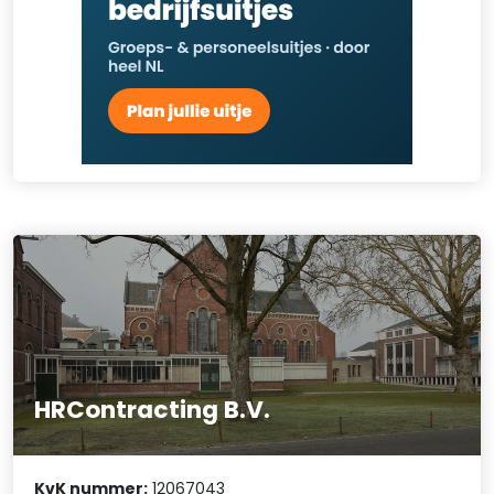
HRContracting B.V.
KvK nummer:
12067043