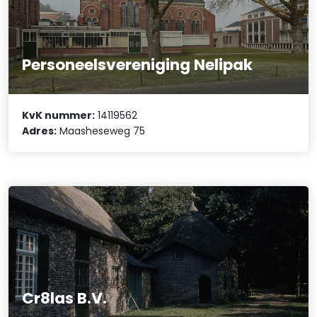
Personeelsvereniging Nelipak
KvK nummer:
14119562
Adres:
Maasheseweg 75
Cr8las B.V.