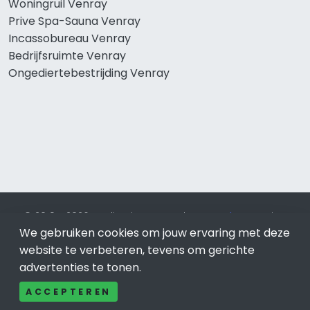
Woningruil Venray
Prive Spa-Sauna Venray
Incassobureau Venray
Bedrijfsruimte Venray
Ongediertebestrijding Venray
© 2019 - 2026 Realisatie en SEO door
SEO-bureau
Lion
Internet. Betaal alleen voor bewezen resultaten?
SEO
We gebruiken cookies om jouw ervaring met deze
optimalisatie No Cure No Pay
.
Venray
is onderdeel van Lion
website te verbeteren, tevens om gerichte
Internet.
advertenties te tonen.
Beeldcredits
ACCEPTEREN