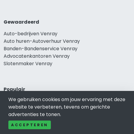
Gewaardeerd
Auto-bedrijven Venray
Auto huren-Autoverhuur Venray
Banden-Bandenservice Venray
Advocatenkantoren Venray
Slotenmaker Venray
Populair
We gebruiken cookies om jouw ervaring met deze
Woningruil Venray
website te verbeteren, tevens om gerichte
Prive Spa-Sauna Venray
advertenties te tonen.
Incassobureau Venray
Bedrijfsruimte Venray
ACCEPTEREN
Ongediertebestrijding Venray