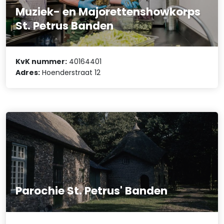
Muziek- en Majorettenshowkorps
St. Petrus Banden
KvK nummer:
40164401
Adres:
Hoenderstraat 12
Parochie St. Petrus' Banden