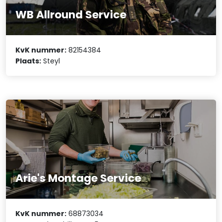
WB Allround Service
KvK nummer:
82154384
Plaats:
Steyl
Arie's Montage Service
KvK nummer:
68873034