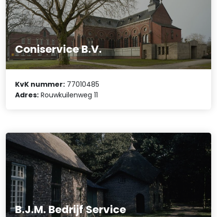
Coniservice B.V.
KvK nummer:
77010485
Adres:
Rouwkuilenweg 11
B.J.M. Bedrijf Service