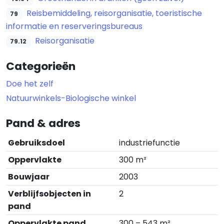
Reisbemiddeling, reisorganisatie, toeristische
79
informatie en reserveringsbureaus
Reisorganisatie
79.12
Categorieën
Doe het zelf
Natuurwinkels-Biologische winkel
Pand & adres
Gebruiksdoel
industriefunctie
Oppervlakte
300 m²
Bouwjaar
2003
Verblijfsobjecten in
2
pand
Oppervlakte pand
300 – 543 m²