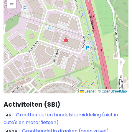
−
Leaflet
|
©
OpenStreetMap
Activiteiten (SBI)
Groothandel en handelsbemiddeling (niet in
46
auto's en motorfietsen)
Groothandel in dranken (geen zuivel)
46.34