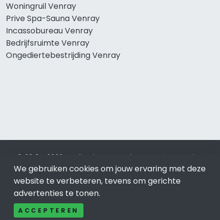
Woningruil Venray
Prive Spa-Sauna Venray
Incassobureau Venray
Bedrijfsruimte Venray
Ongediertebestrijding Venray
© 2019 - 2026 Realisatie en SEO door
SEO-bureau
Lion
We gebruiken cookies om jouw ervaring met deze
Internet. Betaal alleen voor bewezen resultaten?
SEO
optimalisatie No Cure No Pay
.
Venray
is onderdeel van Lion
website te verbeteren, tevens om gerichte
Internet.
advertenties te tonen.
Beeldcredits
ACCEPTEREN