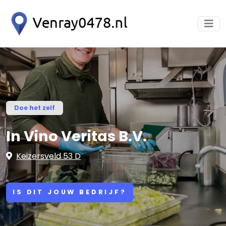
Doe het zelf
In Vino Veritas B.V.
Keizersveld 53 D
IS DIT JOUW BEDRIJF?